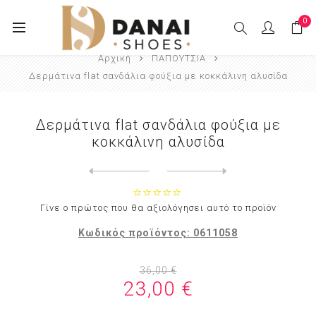
0
Αρχική
ΠΑΠΟΥΤΣΙΑ
Δερμάτινα flat σανδάλια φούξια με κοκκάλινη αλυσίδα
Δερμάτινα flat σανδάλια φούξια με
κοκκάλινη αλυσίδα
Next
product
Previous product
Δερμάτινα flat σανδάλια λιλ...
Γίνε ο πρώτος που θα αξιολόγησει αυτό το προϊόν
Κωδικός προϊόντος:
0611058
36,00 €
23,00 €