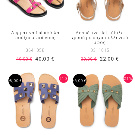
Δερμάτινα flat πέδιλα
Δερμάτινα flat πέδιλα
φούξια με κώνους
χρυσά με αρχαιοελληνικό
ύφος
0641058
0311015
40,00 €
22,00 €
49,00 €
30,00 €
21%
21%
-8,00 €
-6,00 €