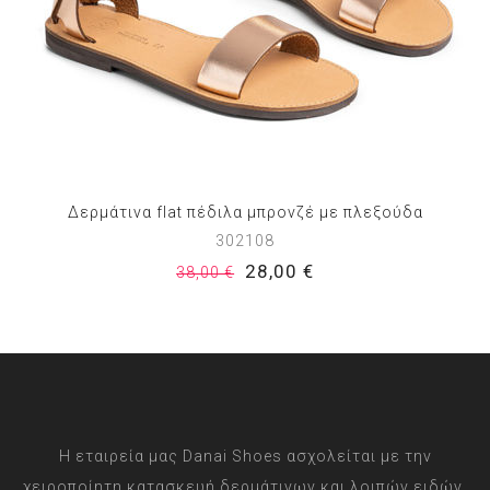
Δερμάτινα flat πέδιλα μπρονζέ με πλεξούδα
302108
28,00 €
38,00 €
Η εταιρεία μας Danai Shoes ασχολείται με την
χειροποίητη κατασκευή δερμάτινων και λοιπών ειδών,