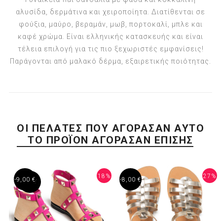
αλυσίδα, δερμάτινα και χειροποίητα. Διατίθενται σε
φούξια, μαύρο, βεραμάν, μωβ, πορτοκαλί, μπλε και
καφέ χρώμα. Είναι ελληνικής κατασκευής και είναι
τέλεια επιλογή για τις πιο ξεχωριστές εμφανίσεις!
Παράγονται από μαλακό δέρμα, εξαιρετικής ποιότητας.
ΟΙ ΠΕΛΆΤΕΣ ΠΟΥ ΑΓΌΡΑΣΑΝ ΑΥΤΌ
ΤΟ ΠΡΟΪΌΝ ΑΓΌΡΑΣΑΝ ΕΠΊΣΗΣ
18%
27%
-9,00 €
-8,00 €
NEW