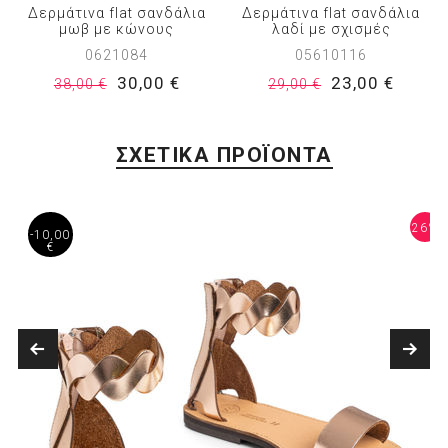
Δερμάτινα flat σανδάλια
Δερμάτινα flat σανδάλια
μωβ με κώνους
λαδί με σχισμές
0621084
05610116
30,00 €
23,00 €
38,00 €
29,00 €
ΣΧΕΤΙΚΑ ΠΡΟΪΟΝΤΑ
4%
26%
-10,00
€