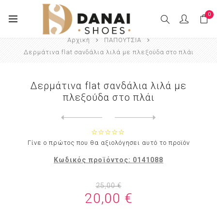
0
Αρχική
ΠΑΠΟΥΤΣΙΑ
Δερμάτινα flat σανδάλια λιλά με πλεξούδα στο πλάι
Δερμάτινα flat σανδάλια λιλά με
πλεξούδα στο πλάι
Next
product
Previous product
Δερμάτινα flat πέδιλα καφέ ...
Γίνε ο πρώτος που θα αξιολόγησει αυτό το προϊόν
Κωδικός προϊόντος:
0141088
25,00 €
20,00 €