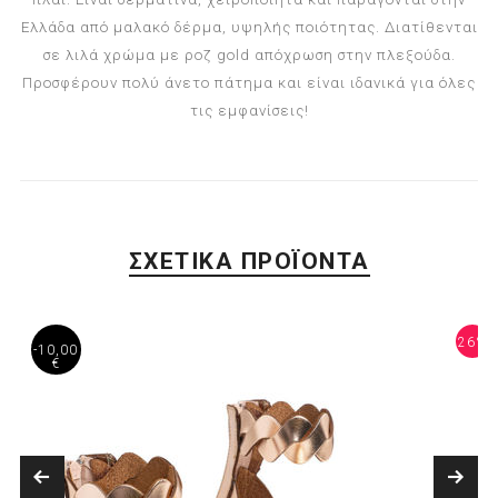
Ελλάδα από μαλακό δέρμα, υψηλής ποιότητας. Διατίθενται
σε λιλά χρώμα με ροζ gold απόχρωση στην πλεξούδα.
Προσφέρουν πολύ άνετο πάτημα και είναι ιδανικά για όλες
τις εμφανίσεις!
ΣΧΕΤΙΚΑ ΠΡΟΪΟΝΤΑ
4%
26%
-10,00
€