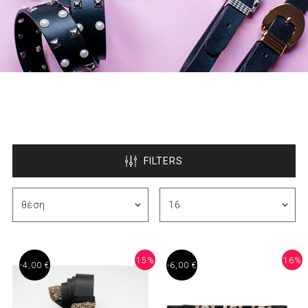
FILTERS
15%
16%
-4,00 €
-6,00 €