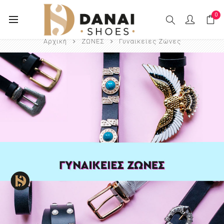
0
Αρχική
ΖΩΝΕΣ
Γυναικείες Ζώνες