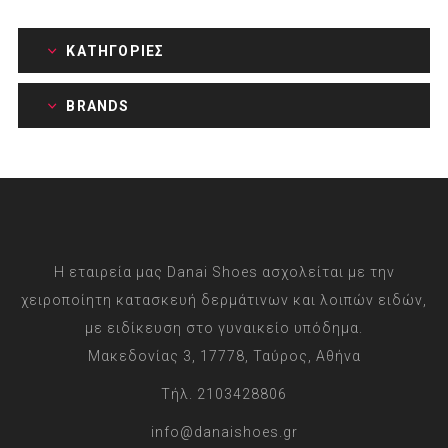
ΚΑΤΗΓΟΡΊΕΣ
BRANDS
Η εταιρεία μας Danai Shoes ασχολείται με την
χειροποίητη κατασκευή δερμάτινων και λοιπών ειδών,
με ειδίκευση στο γυναικείο υπόδημα.
Μακεδονίας 3, 17778, Ταύρος, Αθήνα
Τήλ. 2103428806
info@danaishoes.gr