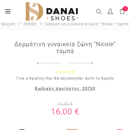
0
Αρχική
ΖΩΝΕΣ
Δερμάτινη γυναικεία ζώνη ''Nicole'' ταμπά
Δερμάτινη γυναικεία ζώνη ''Nicole''
ταμπά
Next
product
Previous product
Δερμάτινη γυναικεία ζώνη ''...
Γίνε ο πρώτος που θα αξιολόγησει αυτό το προϊόν
Κωδικός προϊόντος:
20730
19,00 €
16,00 €