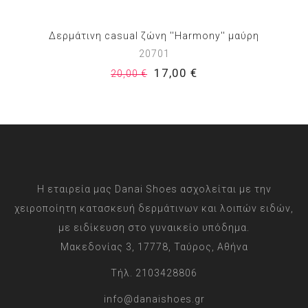
Δερμάτινη casual ζώνη ''Harmony'' μαύρη
20701
17,00 €
20,00 €
Η εταιρεία μας Danai Shoes ασχολείται με την
χειροποίητη κατασκευή δερμάτινων και λοιπών ειδών,
με ειδίκευση στο γυναικείο υπόδημα.
Μακεδονίας 3, 17778, Ταύρος, Αθήνα
Τήλ. 2103428806
info@danaishoes.gr