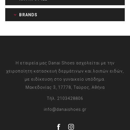
BRANDS
Η εταιρεία μας Danai Shoes ασχολείται με την
χειροποίητη κατασκευή δερμάτινων και λοιπών ειδών,
με ειδίκευση στο γυναικείο υπόδημα.
Μακεδονίας 3, 17778, Ταύρος, Αθήνα
Τήλ. 2103428806
info@danaishoes.gr