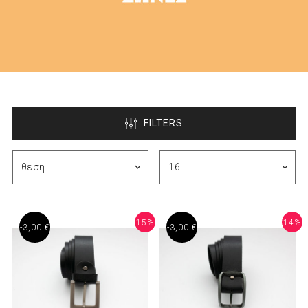
FILTERS
15%
14%
-3,00 €
-3,00 €