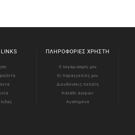
 LINKS
ΠΛΗΡΟΦΟΡΙΕΣ ΧΡΗΣΤΗ
ηση
Ο λογαριασμός μου
ροϊόντα
Οι παραγγελίες μου
ϊόντα
Διευθύνσεις πελάτη
ωνία
Καλάθι αγορών
ελίδας
Αγαπημένα