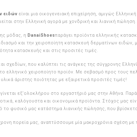
ων ειδών
είναι μια οικογενειακή επιχείρηση, αμιγώς Ελληνική
είται στην Ελληνική αγορά με χονδρική και λιανική πώληση.
της μόδας, η
Danai
Shoes
παράγει προϊόντα ελληνικής κατασκ
διασμό και την χειροποίητη κατασκευή δερματίνων ειδών, μ
ότητα κατασκευής και στις προσιτές τιμές.
αι σχεδίων, που καλύπτει τις ανάγκες της σύγχρονης Ελλην
ο ελληνικό χειροποίητο προϊόν. Με σεβασμό προς τους πελ
υλικά άριστης ποιότητας με εξαιρετικά προσιτές τιμές!
α γίνεται εξ’ολοκλήρου στο εργαστήριό μας στην Αθήνα. Παρά
οιοτικά, καλόγουστα και οικονομικά προϊόντα. Στόχος μας ε
ό το φυσικό μας κατάστημα λιανικής πώλησης, που βρίσκετα
ρονη πορεία μας, αναπτύσσουμε μία μακροχρόνια σχέση με τ