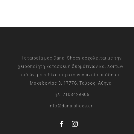
Η εταιρεία μας Danai Shoes ασχολείται με την
χειροποίητη κατασκευή δερμάτινων και λοιπών
ειδών, με ειδίκευση στο γυναικείο υπόδημα.
Μακεδονίας 3, 17778, Ταύρος, Αθήνα
Τήλ. 2103428806
info@danaishoes.gr