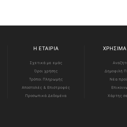
Η ΕΤΑΙΡΙΑ
ΧΡΗΣΙΜΑ
Σχετικά με εμάς
Αναζήτ
Όροι χρήσης
Δημοφιλή Π
Τρόποι Πληρωμής
Νέα προ
Αποστολές & Επιστροφές
Επικοιν
Προσωπικά Δεδομένα
Χάρτης σ