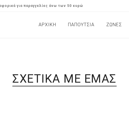
φορικά για παραγγελίες άνω των 50 ευρώ
ΑΡΧΙΚΉ
ΠΑΠΟΥΤΣΙΑ
ΖΩΝΕΣ
Σανδάλια / Flats
Γυναικεί
Μποτάκια & Αρβυλάκια
Αντρικές
Casual 
ΣΧΕΤΙΚΆ ΜΕ ΕΜΆΣ