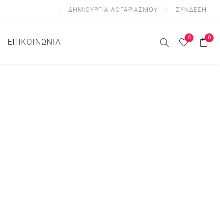
ΔΗΜΙOΥΡΓΊΑ ΛΟΓΑΡΙΑΣΜΟΎ
ΣΎΝΔΕΣΗ
0
0
ΕΠΙΚΟΙΝΩΝΊΑ
ες Ζώνες
 Ζώνες
Ζώνες