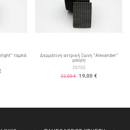
light'' ταμπά
Δερμάτινη αντρική ζώνη ''Alexander''
μαύρη
20705
€
19,00 €
22,00 €