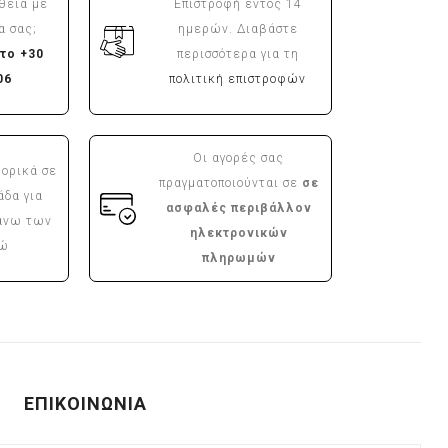
θεια με
Επιστροφή εντός 14
α σας;
ημερών. Διαβάστε
το +30
περισσότερα για τη
06
πολιτική επιστροφών
Οι αγορές σας
ορικά σε
πραγματοποιούνται σε
σε
άδα για
ασφαλές περιβάλλον
άνω των
ηλεκτρονικών
ρώ
πληρωμών
ΕΠΙΚΟΙΝΩΝΙΑ