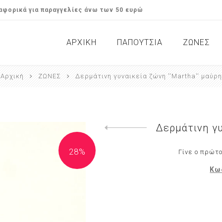
φορικά για παραγγελίες άνω των 50 ευρώ
ΑΡΧΙΚΉ
ΠΑΠΟΥΤΣΙΑ
ΖΩΝΕΣ
Αρχική
ΖΩΝΕΣ
Δερμάτινη γυναικεία ζώνη ''Martha'' μαύρη
Σανδάλια / Flats
Γυναικεί
Μποτάκια & Αρβυλάκια
Αντρικές
Casual 
Δερμάτινη γυ
Previous product
28%
Γίνε ο πρώτο
Κω