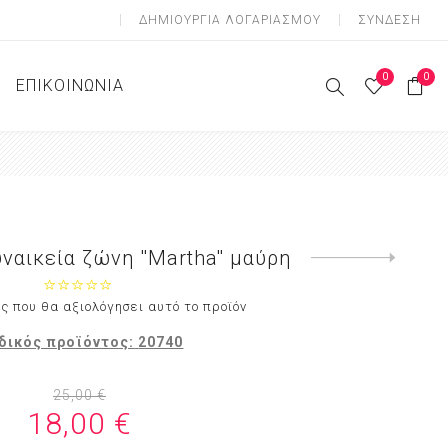
ΔΗΜΙOΥΡΓΊΑ ΛΟΓΑΡΙΑΣΜΟΎ
ΣΎΝΔΕΣΗ
0
0
ΕΠΙΚΟΙΝΩΝΊΑ
ες Ζώνες
 Ζώνες
Ζώνες
ναικεία ζώνη ''Martha'' μαύρη
Next
product
ς που θα αξιολόγησει αυτό το προϊόν
δικός προϊόντος:
20740
25,00 €
18,00 €