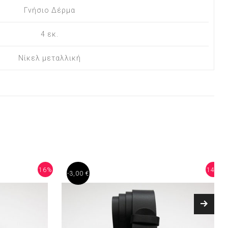
Γνήσιο Δέρμα
4 εκ.
Νίκελ μεταλλική
16%
14%
-3,00 €