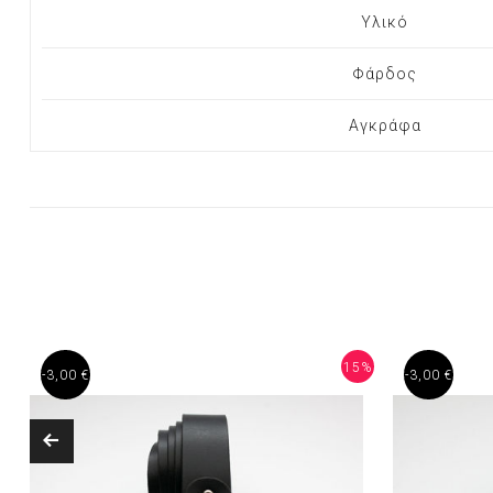
Υλικό
Φάρδος
Αγκράφα
%
15%
-3,00 €
-3,00 €