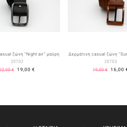
sual ζώνη ''Night air'' μαύρη
Δερμάτινη casual ζώνη ''Sun
20702
20703
19,00 €
16,00 
22,00 €
19,00 €