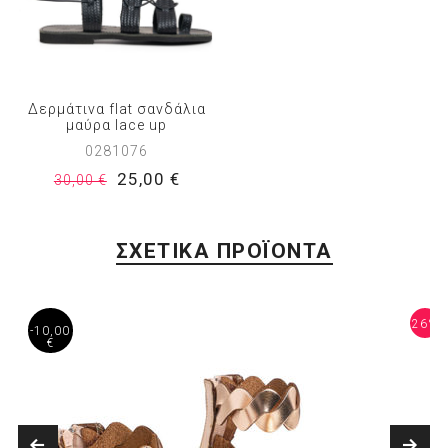
Δερμάτινα flat σανδάλια
μαύρα lace up
0281076
25,00 €
30,00 €
ΣΧΕΤΙΚΑ ΠΡΟΪΟΝΤΑ
4%
26%
-10,00
€