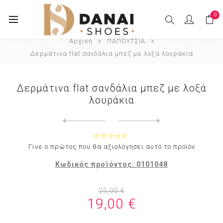
0
Αρχική
ΠΑΠΟΥΤΣΙΑ
Δερμάτινα flat σανδάλια μπεζ με λοξά λουράκια
Δερμάτινα flat σανδάλια μπεζ με λοξά
λουράκια
Next
product
Previous product
Δερμάτινα flat σανδάλια μπρ...
Γίνε ο πρώτος που θα αξιολόγησει αυτό το προϊόν
Κωδικός προϊόντος:
0101048
25,00 €
19,00 €