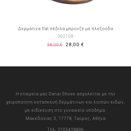
Δερμάτινα flat πέδιλα μπρονζέ με πλεξούδα
302108
28,00 €
38,00 €
Η εταιρεία μας Danai Shoes ασχολείται με την
χειροποίητη κατασκευή δερμάτινων και λοιπών ειδών,
με ειδίκευση στο γυναικείο υπόδημα.
Μακεδονίας 3, 17778, Ταύρος, Αθήνα
Τήλ. 2103428806