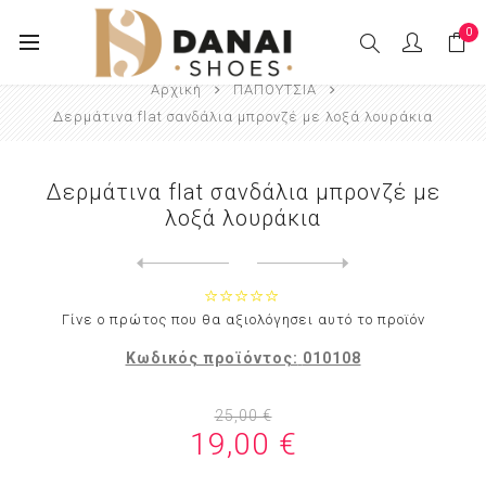
0
Αρχική
ΠΑΠΟΥΤΣΙΑ
Δερμάτινα flat σανδάλια μπρονζέ με λοξά λουράκια
Δερμάτινα flat σανδάλια μπρονζέ με
λοξά λουράκια
Next
product
Previous product
Δερμάτινα flat πέδιλα καφέ ...
Γίνε ο πρώτος που θα αξιολόγησει αυτό το προϊόν
Κωδικός προϊόντος:
010108
25,00 €
19,00 €