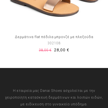
Δερμάτινα flat πέδιλα μπρονζέ με πλεξούδα
302108
28,00 €
38,00 €
Η εταιρεία μας Danai Shoes ασχολείται με την
χειροποίητη κατασκευή δερμάτινων και λοιπών ειδών,
με ειδίκευση στο γυναικείο υπόδημα.