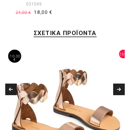
031049
18,00 €
24,00 €
ΣΧΕΤΙΚΑ ΠΡΟΪΟΝΤΑ
4%
26%
-10,00
€