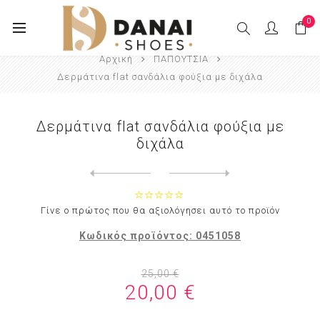
0
Αρχική
ΠΑΠΟΥΤΣΙΑ
Δερμάτινα flat σανδάλια φούξια με διχάλα
Δερμάτινα flat σανδάλια φούξια με
διχάλα
Next
product
Previous product
Δερμάτινα flat σανδάλια χρυ...
Γίνε ο πρώτος που θα αξιολόγησει αυτό το προϊόν
Κωδικός προϊόντος:
0451058
25,00 €
20,00 €