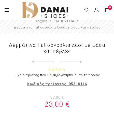
0
Αρχική
ΠΑΠΟΥΤΣΙΑ
Δερμάτινα flat σανδάλια λαδί με φάσα και πέρλες
Δερμάτινα flat σανδάλια λαδί με φάσα
και πέρλες
Next
product
Previous product
Δερμάτινα flat σανδάλια μαύ...
Γίνε ο πρώτος που θα αξιολόγησει αυτό το προϊόν
Κωδικός προϊόντος:
05310116
33,00 €
23,00 €