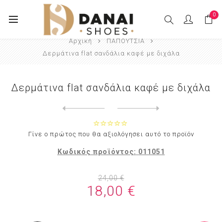
0
Αρχική
ΠΑΠΟΥΤΣΙΑ
Δερμάτινα flat σανδάλια καφέ με διχάλα
Δερμάτινα flat σανδάλια καφέ με διχάλα
Next
product
Previous product
Δερμάτινα flat σανδάλια μπρ...
Γίνε ο πρώτος που θα αξιολόγησει αυτό το προϊόν
Κωδικός προϊόντος:
011051
24,00 €
18,00 €