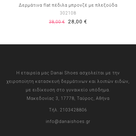
Δερμάτινα flat πέδιλα μπρονζέ με πλεξούδα
302108
28,00 €
38,00 €
Η εταιρεία μας Danai Shoes ασχολείται με την
χειροποίητη κατασκευή δερμάτινων και λοιπών ειδών,
με ειδίκευση στο γυναικείο υπόδημα.
Μακεδονίας 3, 17778, Ταύρος, Αθήνα
Τήλ. 2103428806
info@danaishoes.gr