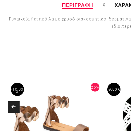
ΠΕΡΙΓΡΑΦΗ
ΧΑΡΑ
Γυναικεία flat πέδιλα με χρυσό διακοσμητικό, δερμάτινα
ιδιαίτερ
%
26%
-10,00
-9,00 €
€