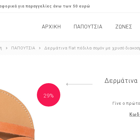
φορικά για παραγγελίες άνω των 50 ευρώ
ΑΡΧΙΚΉ
ΠΑΠΟΥΤΣΙΑ
ΖΩΝΕΣ
ή
ΠΑΠΟΥΤΣΙΑ
Δερμάτινα flat πέδιλα σομόν με χρυσό διακοσ
Σανδάλια / Flats
Γυναικεί
Μποτάκια & Αρβυλάκια
Αντρικές
Casual 
Δερμάτινα 
Previous product
29%
Γίνε ο πρώτο
Κωδ