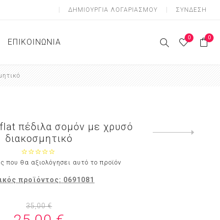
ΔΗΜΙOΥΡΓΊΑ ΛΟΓΑΡΙΑΣΜΟΎ
ΣΎΝΔΕΣΗ
0
0
ΕΠΙΚΟΙΝΩΝΊΑ
μητικό
ες Ζώνες
 Ζώνες
Ζώνες
flat πέδιλα σομόν με χρυσό
Next
διακοσμητικό
product
ς που θα αξιολόγησει αυτό το προϊόν
ικός προϊόντος:
0691081
35,00 €
25,00 €