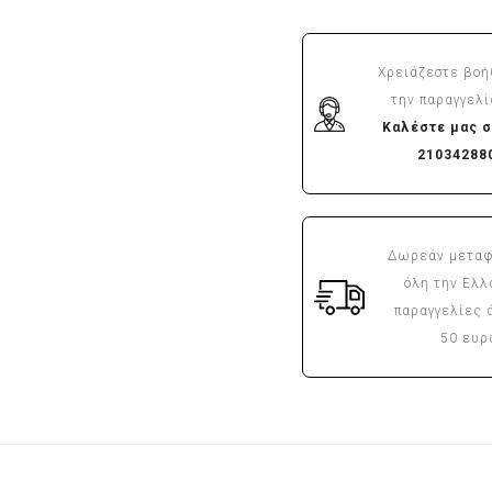
Χρειάζεστε βοή
την παραγγελί
Καλέστε μας σ
21034288
Δωρεάν μεταφ
όλη την Ελλ
παραγγελίες 
50 ευ