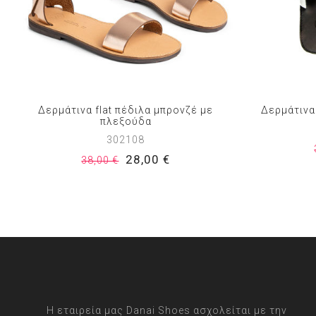
Δερμάτινα flat πέδιλα μπρονζέ με
Δερμάτινα 
πλεξούδα
302108
28,00 €
38,00 €
Η εταιρεία μας Danai Shoes ασχολείται με την