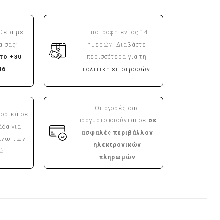
θεια με
Επιστροφή εντός 14
α σας;
ημερών. Διαβάστε
το +30
περισσότερα για τη
06
πολιτική επιστροφών
Οι αγορές σας
ορικά σε
πραγματοποιούνται σε
σε
άδα για
ασφαλές περιβάλλον
άνω των
ηλεκτρονικών
ρώ
πληρωμών