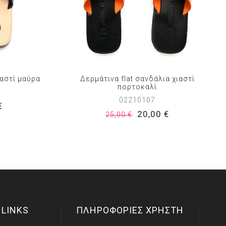
ιαστί μαύρα
Δερμάτινα flat σανδάλια χιαστί
πορτοκαλί
02210107
€
20,00 €
25,00 €
 LINKS
ΠΛΗΡΟΦΟΡΙΕΣ ΧΡΗΣΤΗ