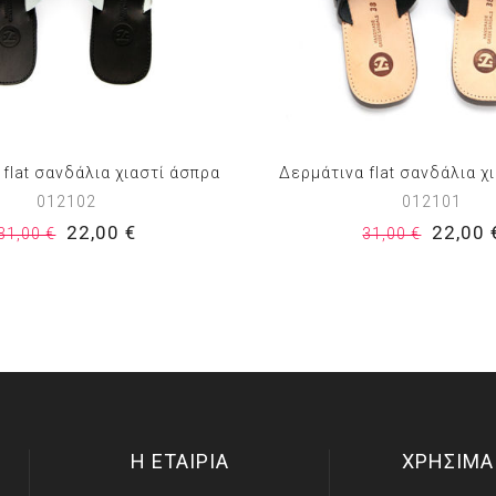
flat σανδάλια χιαστί άσπρα
Δερμάτινα flat σανδάλια χ
012102
012101
22,00 €
22,00 
31,00 €
31,00 €
Η ΕΤΑΙΡΙΑ
ΧΡΗΣΙΜΑ