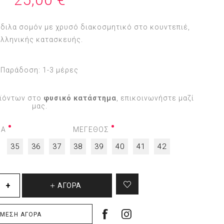
πέδιλα σομόν με χρυσό διακοσμητικό στο κουντεπιέ,
ελληνικής κατασκευής.
Παράδοση:
1-3 μέρες
οϊόντων στο
φυσικό κατάστημα
, επικοινωνήστε μαζί
μας.
ΜΑ
ΜΕΓΕΘΟΣ
35
36
37
38
39
40
41
42
ΑΓΟΡΆ
ΜΕΣΗ ΑΓΟΡΆ