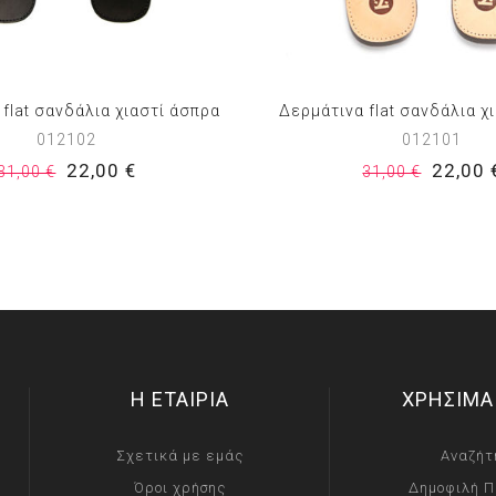
flat σανδάλια χιαστί άσπρα
Δερμάτινα flat σανδάλια χ
012102
012101
22,00 €
22,00 
31,00 €
31,00 €
Η ΕΤΑΙΡΙΑ
ΧΡΗΣΙΜΑ
Σχετικά με εμάς
Αναζήτ
Όροι χρήσης
Δημοφιλή Π