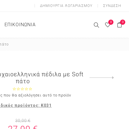
ΔΗΜΙOΥΡΓΊΑ ΛΟΓΑΡΙΑΣΜΟΎ
ΣΎΝΔΕΣΗ
0
0
ΕΠΙΚΟΙΝΩΝΊΑ
 πάτο
ες Ζώνες
 Ζώνες
Ζώνες
χαιοελληνικά πέδιλα με Soft
Next
πάτο
product
ς που θα αξιολόγησει αυτό το προϊόν
δικός προϊόντος:
Κ031
30,00 €
27,00 €