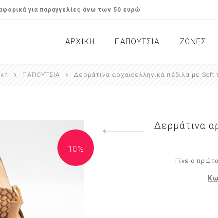
φορικά για παραγγελίες άνω των 50 ευρώ
ΑΡΧΙΚΉ
ΠΑΠΟΥΤΣΙΑ
ΖΩΝΕΣ
ική
ΠΑΠΟΥΤΣΙΑ
Δερμάτινα αρχαιοελληνικά πέδιλα με Soft
Σανδάλια / Flats
Γυναικεί
Μποτάκια & Αρβυλάκια
Αντρικές
Casual 
Δερμάτινα αρ
Previous product
10%
Γίνε ο πρώτο
Κω