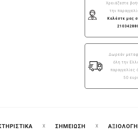
Χρειάζεστε βοή
την παραγγελί
Καλέστε μας σ
21034288
Δωρεάν μεταφ
όλη την Ελλ
παραγγελίες 
50 ευ
ΚΤΗΡΙΣΤΙΚΑ
ΣΗΜΕΙΩΣΗ
ΑΞΙΟΛΟΓΗ