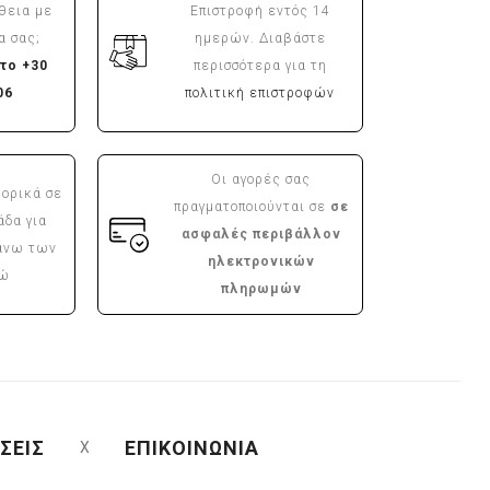
θεια με
Επιστροφή εντός 14
α σας;
ημερών. Διαβάστε
το +30
περισσότερα για τη
06
πολιτική επιστροφών
Οι αγορές σας
ορικά σε
πραγματοποιούνται σε
σε
άδα για
ασφαλές περιβάλλον
άνω των
ηλεκτρονικών
ρώ
πληρωμών
ΣΕΙΣ
ΕΠΙΚΟΙΝΩΝΙΑ