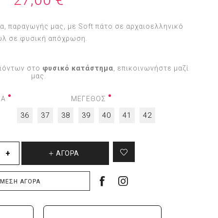
α, παραγωγής μας, με Soft πάτο σε αρχαιοελληνικό
υλ σε φυσική απόχρωση.
οϊόντων στο
φυσικό κατάστημα
, επικοινωνήστε μαζί
μας.
ΜΑ
ΜΕΓΕΘΟΣ
36
37
38
39
40
41
42
ΑΓΟΡΆ
ΜΕΣΗ ΑΓΟΡΆ