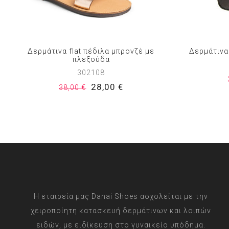
Δερμάτινα flat πέδιλα μπρονζέ με
Δερμάτινα 
πλεξούδα
302108
28,00 €
38,00 €
Η εταιρεία μας Danai Shoes ασχολείται με την
χειροποίητη κατασκευή δερμάτινων και λοιπών
ειδών, με ειδίκευση στο γυναικείο υπόδημα.