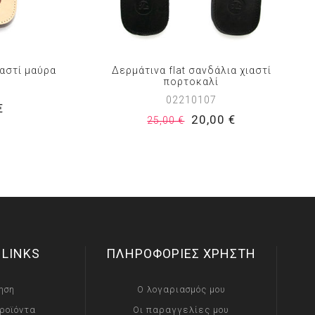
ιαστί μαύρα
Δερμάτινα flat σανδάλια χιαστί
πορτοκαλί
02210107
€
20,00 €
25,00 €
 LINKS
ΠΛΗΡΟΦΟΡΙΕΣ ΧΡΗΣΤΗ
ηση
Ο λογαριασμός μου
ροϊόντα
Οι παραγγελίες μου