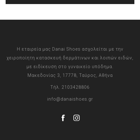
Η εταιρεία μας Danai Shoes ασχολείται με την
χειροποίητη κατασκευή δερμάτινων και λοιπών ειδών,
με ειδίκευση στο γυναικείο υπόδημα.
Μακεδονίας 3, 17778, Ταύρος, Αθήνα
Τήλ. 2103428806
info@danaishoes.gr