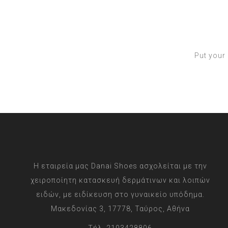
Put your 
Η εταιρεία μας Danai Shoes ασχολείται με την
χειροποίητη κατασκευή δερμάτινων και λοιπών
ειδών, με ειδίκευση στο γυναικείο υπόδημα.
Μακεδονίας 3, 17778, Ταύρος, Αθήνα
Τήλ. 2103428806