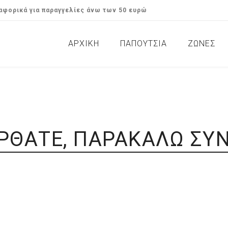
φορικά για παραγγελίες άνω των 50 ευρώ
ΑΡΧΙΚΉ
ΠΑΠΟΥΤΣΙΑ
ΖΩΝΕΣ
Σανδάλια / Flats
Γυναικεί
Μποτάκια & Αρβυλάκια
Αντρικές
Casual 
ΡΘΑΤΕ, ΠΑΡΑΚΑΛΏ ΣΥΝ