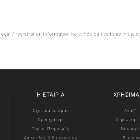
login / registration information here. You can edit this in the a
Η ΕΤΑΙΡΙΑ
ΧΡΗΣΙΜΑ
Σχετικά με εμάς
Αναζήτ
Όροι χρήσης
Δημοφιλή Π
Τρόποι Πληρωμής
Νέα προ
Αποστολές & Επιστροφές
Επικοιν