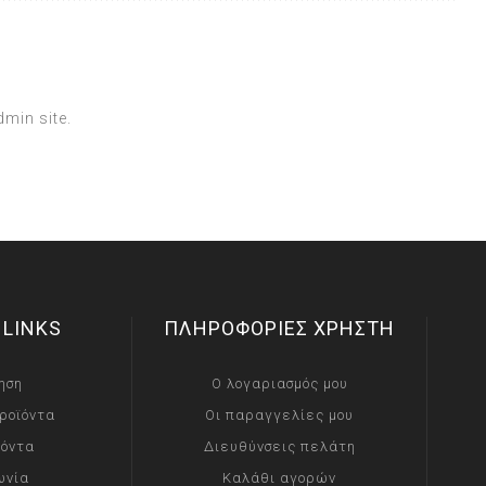
dmin site.
 LINKS
ΠΛΗΡΟΦΟΡΙΕΣ ΧΡΗΣΤΗ
ηση
Ο λογαριασμός μου
ροϊόντα
Οι παραγγελίες μου
ϊόντα
Διευθύνσεις πελάτη
ωνία
Καλάθι αγορών