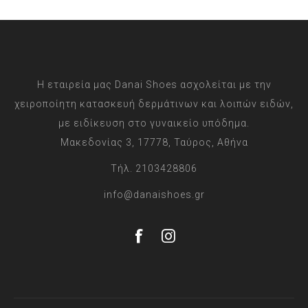
Η εταιρεία μας Danai Shoes ασχολείται με την
χειροποίητη κατασκευή δερμάτινων και λοιπών ειδών,
με ειδίκευση στο γυναικείο υπόδημα.
Μακεδονίας 3, 17778, Ταύρος, Αθήνα
Τήλ. 2103428806
info@danaishoes.gr